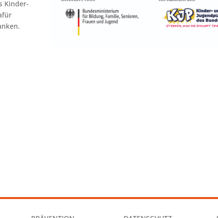
 Kinder-
afür
anken.