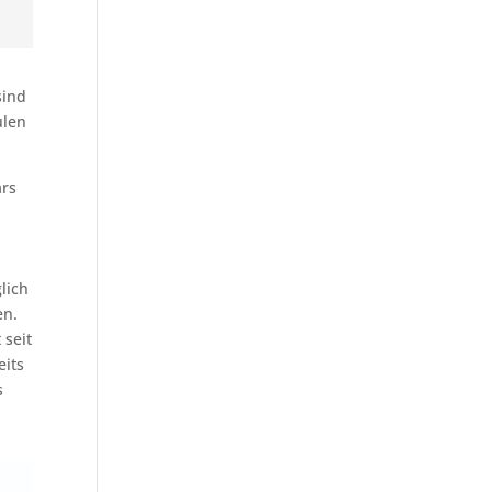
sind
ulen
ars
lich
en.
 seit
eits
s