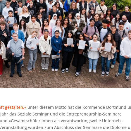
ft gestalten.«
unter diesem Motto hat die Kommende Dortmund u
jahr das Soziale Seminar und die Entrepreneurship-Seminare
und »Gesamtschüler:innen als verantwortungsvolle Unterneh-
en Veranstaltung wurden zum Abschluss der Seminare die Diplome 