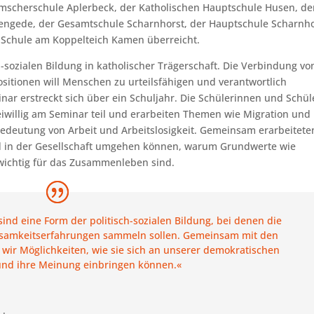
 Emscherschule Aplerbeck, der Katholischen Hauptschule Husen, de
Mengede, der Gesamtschule Scharnhorst, der Hauptschule Scharnho
 Schule am Koppelteich Kamen überreicht.
h-sozialen Bildung in katholischer Trägerschaft. Die Verbindung vo
itionen will Menschen zu urteilsfähigen und verantwortlich
ar erstreckt sich über ein Schuljahr. Die Schülerinnen und Schül
willig am Seminar teil und erarbeiten Themen wie Migration und
 Bedeutung von Arbeit und Arbeitslosigkeit. Gemeinsam erarbeitete
d in der Gesellschaft umgehen können, warum Grundwerte wie
 wichtig für das Zusammenleben sind.
sind eine Form der politisch-sozialen Bildung, bei denen die
ksamkeitserfahrungen sammeln sollen. Gemeinsam mit den
 wir Möglichkeiten, wie sie sich an unserer demokratischen
 und ihre Meinung einbringen können.«