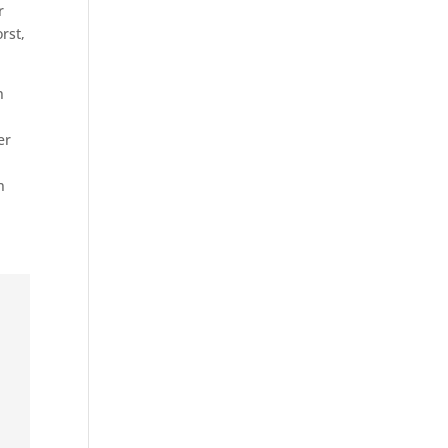
r
rst,
n
er
n