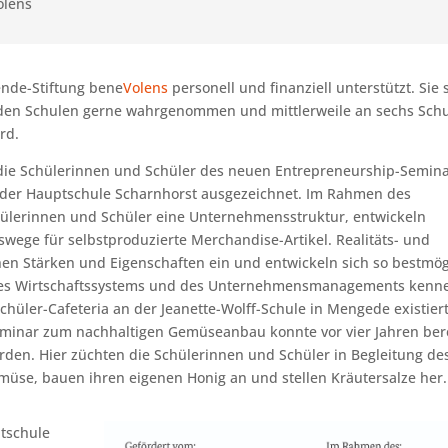
olens
nde-Stiftung bene
Volens
personell und finanziell unterstützt. Sie 
n den Schulen gerne wahrgenommen und mittlerweile an sechs Sch
rd.
ie Schülerinnen und Schüler des neuen Entrepreneurship-Semin
 der Hauptschule Scharnhorst ausgezeichnet. Im Rahmen des
ülerinnen und Schüler eine Unternehmensstruktur, entwickeln
ege für selbstproduzierte Merchandise-Artikel. Realitäts- und
chen Stärken und Eigenschaften ein und entwickeln sich so bestmög
 des Wirtschaftssystems und des Unternehmensmanagements kenn
chüler-Cafeteria an der Jeanette-Wolff-Schule in Mengede existiert
Seminar zum nachhaltigen Gemüseanbau konnte vor vier Jahren ber
rden. Hier züchten die Schülerinnen und Schüler in Begleitung de
müse, bauen ihren eigenen Honig an und stellen Kräutersalze her.
ptschule