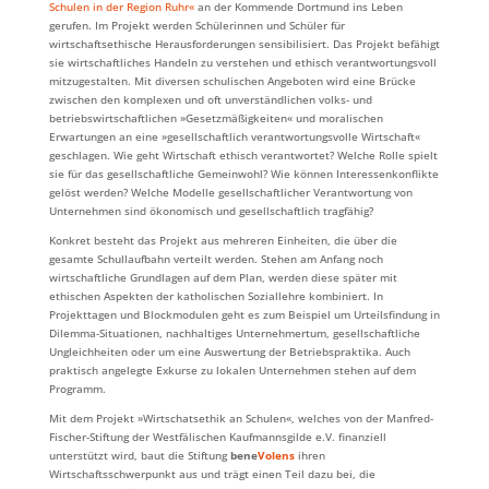
Schulen in der Region Ruhr«
an der Kommende Dortmund ins Leben
gerufen. Im Projekt werden Schülerinnen und Schüler für
wirtschaftsethische Herausforderungen sensibilisiert. Das Projekt befähigt
sie wirtschaftliches Handeln zu verstehen und ethisch verantwortungsvoll
mitzugestalten. Mit diversen schulischen Angeboten wird eine Brücke
zwischen den komplexen und oft unverständlichen volks- und
betriebswirtschaftlichen »Gesetzmäßigkeiten« und moralischen
Erwartungen an eine »gesellschaftlich verantwortungsvolle Wirtschaft«
geschlagen. Wie geht Wirtschaft ethisch verantwortet? Welche Rolle spielt
sie für das gesellschaftliche Gemeinwohl? Wie können Interessenkonflikte
gelöst werden? Welche Modelle gesellschaftlicher Verantwortung von
Unternehmen sind ökonomisch und gesellschaftlich tragfähig?
Konkret besteht das Projekt aus mehreren Einheiten, die über die
gesamte Schullaufbahn verteilt werden. Stehen am Anfang noch
wirtschaftliche Grundlagen auf dem Plan, werden diese später mit
ethischen Aspekten der katholischen Soziallehre kombiniert. In
Projekttagen und Blockmodulen geht es zum Beispiel um Urteilsfindung in
Dilemma-Situationen, nachhaltiges Unternehmertum, gesellschaftliche
Ungleichheiten oder um eine Auswertung der Betriebspraktika. Auch
praktisch angelegte Exkurse zu lokalen Unternehmen stehen auf dem
Programm.
Mit dem Projekt »Wirtschatsethik an Schulen«, welches von der Manfred-
Fischer-Stiftung der Westfälischen Kaufmannsgilde e.V. finanziell
unterstützt wird, baut die Stiftung
bene
Volens
ihren
Wirtschaftsschwerpunkt aus und trägt einen Teil dazu bei, die