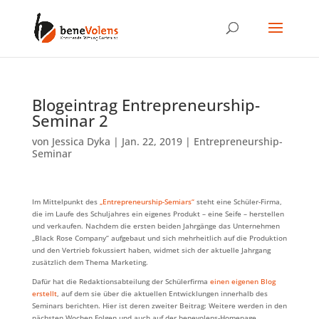
Blogeintrag Entrepreneurship-
Seminar 2
von
Jessica Dyka
|
Jan. 22, 2019
|
Entrepreneurship-
Seminar
Im Mittelpunkt des
„Entrepreneurship-Semiars“
steht eine Schüler-Firma,
die im Laufe des Schuljahres ein eigenes Produkt – eine Seife – herstellen
und verkaufen. Nachdem die ersten beiden Jahrgänge das Unternehmen
„Black Rose Company“ aufgebaut und sich mehrheitlich auf die Produktion
und den Vertrieb fokussiert haben, widmet sich der aktuelle Jahrgang
zusätzlich dem Thema Marketing.
Dafür hat die Redaktionsabteilung der Schülerfirma
einen eigenen Blog
erstellt
, auf dem sie über die aktuellen Entwicklungen innerhalb des
Seminars berichten. Hier ist deren zweiter Beitrag: Weitere werden in den
nächsten Wochen Folgen und auch auf der benevolens-Homepage