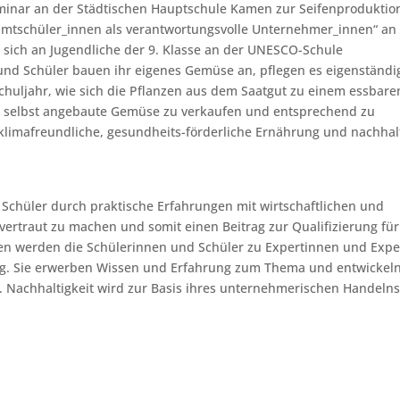
inar an der Städtischen Hauptschule Kamen zur Seifenproduktio
samtschüler_innen als verantwortungsvolle Unternehmer_innen“ an
t sich an Jugendliche der 9. Klasse an der UNESCO-Schule
und Schüler bauen ihr eigenes Gemüse an, pflegen es eigenständi
huljahr, wie sich die Pflanzen aus dem Saatgut zu einem essbare
ss selbst angebaute Gemüse zu verkaufen und entsprechend zu
 klimafreundliche, gesundheits-förderliche Ernährung und nachhal
nd Schüler durch praktische Erfahrungen mit wirtschaftlichen und
ertraut zu machen und somit einen Beitrag zur Qualifizierung für
ren werden die Schülerinnen und Schüler zu Expertinnen und Expe
g. Sie erwerben Wissen und Erfahrung zum Thema und entwickel
. Nachhaltigkeit wird zur Basis ihres unternehmerischen Handelns