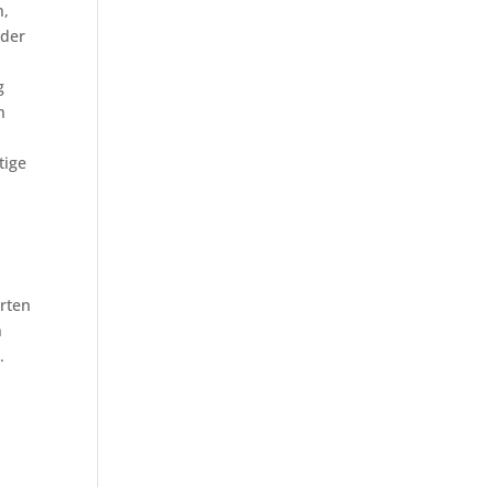
n,
 der
g
n
tige
rten
n
.