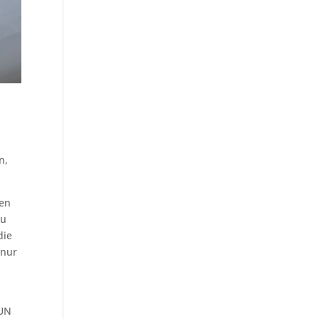
n,
men
zu
die
 nur
 UN