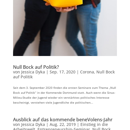
Null Bock auf Politik?
von
Jessica Dyka
|
Sep. 17, 2020
|
Corona
,
Null Bock
auf Politik
Seit dem 3. September 2020 finden die ersten Seminare zum Thema „Null
Bock auf Politik“ in der Kommende Dortmund statt. Auch wenn die Sinus-
Milieu-Studie der Jugend wieder ein verstärktes politisches Interesse
bescheinigt, verstehen viele Jugendliche die politischen...
Ausblick auf das kommende beneVolens-Jahr
von
Jessica Dyka
|
Aug. 22, 2019
|
Einstieg in die
Arbeitswelt
,
Entrepreneurship-Seminar
,
Null Bock