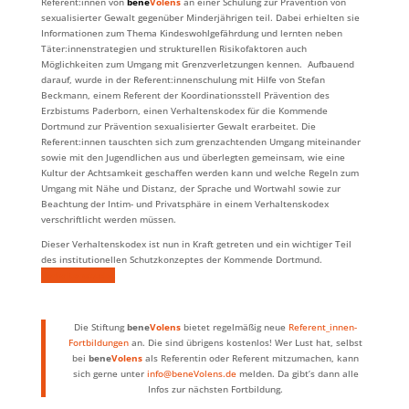
Referent:innen von
bene
Volens
an einer Schulung zur Prävention von
sexualisierter Gewalt gegenüber Minderjährigen teil. Dabei erhielten sie
Informationen zum Thema Kindeswohlgefährdung und lernten neben
Täter:innenstrategien und strukturellen Risikofaktoren auch
Möglichkeiten zum Umgang mit Grenzverletzungen kennen. Aufbauend
darauf, wurde in der Referent:innenschulung mit Hilfe von Stefan
Beckmann, einem Referent der Koordinationsstell Prävention des
Erzbistums Paderborn, einen Verhaltenskodex für die Kommende
Dortmund zur Prävention sexualisierter Gewalt erarbeitet. Die
Referent:innen tauschten sich zum grenzachtenden Umgang miteinander
sowie mit den Jugendlichen aus und überlegten gemeinsam, wie eine
Kultur der Achtsamkeit geschaffen werden kann und welche Regeln zum
Umgang mit Nähe und Distanz, der Sprache und Wortwahl sowie zur
Beachtung der Intim- und Privatsphäre in einem Verhaltenskodex
verschriftlicht werden müssen.
Dieser Verhaltenskodex ist nun in Kraft getreten und ein wichtiger Teil
des institutionellen Schutzkonzeptes der Kommende Dortmund.
Verhaltenskodex
Die Stiftung
bene
Volens
bietet regelmäßig neue
Referent_innen-
Fortbildungen
an. Die sind übrigens kostenlos! Wer Lust hat, selbst
bei
bene
Volens
als Referentin oder Referent mitzumachen, kann
sich gerne unter
info@beneVolens.de
melden. Da gibt’s dann alle
Infos zur nächsten Fortbildung.