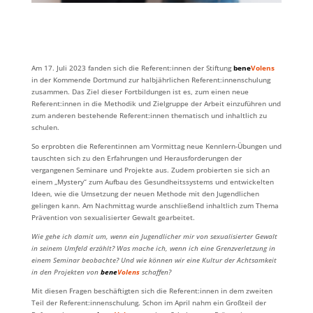
Am 17. Juli 2023 fanden sich die Referent:innen der Stiftung
bene
Volens
in der Kommende Dortmund zur halbjährlichen Referent:innenschulung
zusammen. Das Ziel dieser Fortbildungen ist es, zum einen neue
Referent:innen in die Methodik und Zielgruppe der Arbeit einzuführen und
zum anderen bestehende Referent:innen thematisch und inhaltlich zu
schulen.
So erprobten die Referentinnen am Vormittag neue Kennlern-Übungen und
tauschten sich zu den Erfahrungen und Herausforderungen der
vergangenen Seminare und Projekte aus. Zudem probierten sie sich an
einem „Mystery“ zum Aufbau des Gesundheitssystems und entwickelten
Ideen, wie die Umsetzung der neuen Methode mit den Jugendlichen
gelingen kann. Am Nachmittag wurde anschließend inhaltlich zum Thema
Prävention von sexualisierter Gewalt gearbeitet.
Wie gehe ich damit um, wenn ein Jugendlicher mir von sexualisierter Gewalt
in seinem Umfeld erzählt? Was mache ich, wenn ich eine Grenzverletzung in
einem Seminar beobachte? Und wie können wir eine Kultur der Achtsamkeit
in den Projekten von
bene
Volens
schaffen?
Mit diesen Fragen beschäftigten sich die Referent:innen in dem zweiten
Teil der Referent:innenschulung. Schon im April nahm ein Großteil der