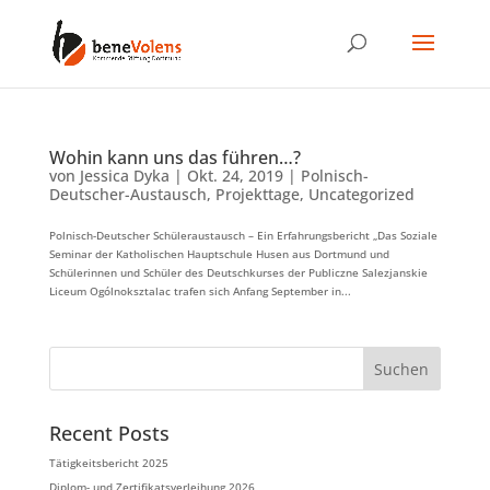
Wohin kann uns das führen…?
von
Jessica Dyka
|
Okt. 24, 2019
|
Polnisch-
Deutscher-Austausch
,
Projekttage
,
Uncategorized
Polnisch-Deutscher Schüleraustausch – Ein Erfahrungsbericht „Das Soziale
Seminar der Katholischen Hauptschule Husen aus Dortmund und
Schülerinnen und Schüler des Deutschkurses der Publiczne Salezjanskie
Liceum Ogólnoksztalac trafen sich Anfang September in...
Suchen
Recent Posts
Tätigkeitsbericht 2025
Diplom- und Zertifikatsverleihung 2026