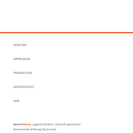
KONTAKT
IMPRESSUM
PRÄVENTION
DATENSCHUTZ
AGB
bene
Volens
. Jugend fördern. Zukunft gestalten.
Kommende-Stiftung Dortmund