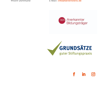
44309 Dortmund E-Mail:
info@beneVolens.de