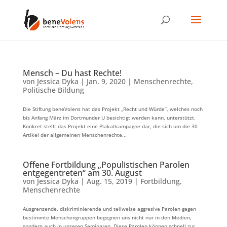
Mensch – Du hast Rechte!
von
Jessica Dyka
|
Jan. 9, 2020
|
Menschenrechte
,
Politische Bildung
Die Stiftung beneVolens hat das Projekt „Recht und Würde“, welches noch
bis Anfang März im Dortmunder U besichtigt werden kann, unterstützt.
Konkret stellt das Projekt eine Plakatkampagne dar, die sich um die 30
Artikel der allgemeinen Menschenrechte...
Offene Fortbildung „Populistischen Parolen
entgegentreten“ am 30. August
von
Jessica Dyka
|
Aug. 15, 2019
|
Fortbildung
,
Menschenrechte
Ausgrenzende, diskriminierende und teilweise aggresive Parolen gegen
bestimmte Menschengruppen begegnen uns nicht nur in den Medien,
sondern auch in unseren Seminaren. Diese Parolen können schnell zur