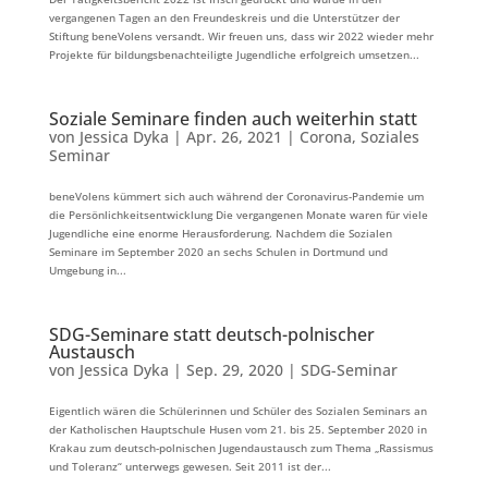
vergangenen Tagen an den Freundeskreis und die Unterstützer der
Stiftung beneVolens versandt. Wir freuen uns, dass wir 2022 wieder mehr
Projekte für bildungsbenachteiligte Jugendliche erfolgreich umsetzen...
Soziale Seminare finden auch weiterhin statt
von
Jessica Dyka
|
Apr. 26, 2021
|
Corona
,
Soziales
Seminar
beneVolens kümmert sich auch während der Coronavirus-Pandemie um
die Persönlichkeitsentwicklung Die vergangenen Monate waren für viele
Jugendliche eine enorme Herausforderung. Nachdem die Sozialen
Seminare im September 2020 an sechs Schulen in Dortmund und
Umgebung in...
SDG-Seminare statt deutsch-polnischer
Austausch
von
Jessica Dyka
|
Sep. 29, 2020
|
SDG-Seminar
Eigentlich wären die Schülerinnen und Schüler des Sozialen Seminars an
der Katholischen Hauptschule Husen vom 21. bis 25. September 2020 in
Krakau zum deutsch-polnischen Jugendaustausch zum Thema „Rassismus
und Toleranz“ unterwegs gewesen. Seit 2011 ist der...